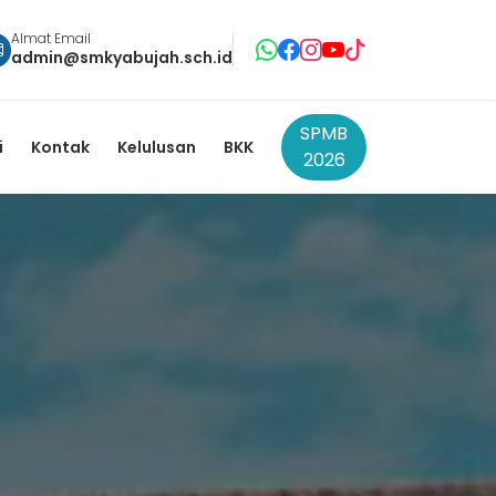
Almat Email
admin@smkyabujah.sch.id
SPMB
i
Kontak
Kelulusan
BKK
2026