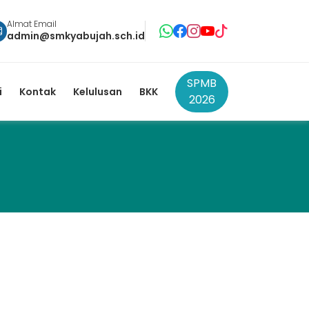
Almat Email
admin@smkyabujah.sch.id
SPMB
i
Kontak
Kelulusan
BKK
2026