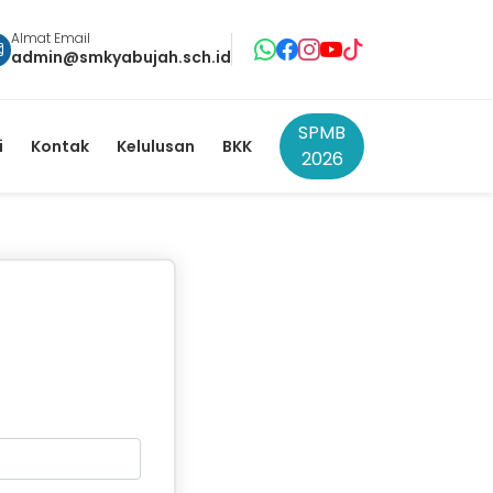
Almat Email
admin@smkyabujah.sch.id
SPMB
i
Kontak
Kelulusan
BKK
2026