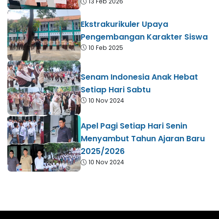
13 Feb 2026
Ekstrakurikuler Upaya
Pengembangan Karakter Siswa
10 Feb 2025
Senam Indonesia Anak Hebat
Setiap Hari Sabtu
10 Nov 2024
Apel Pagi Setiap Hari Senin
Menyambut Tahun Ajaran Baru
2025/2026
10 Nov 2024