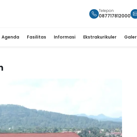
Telepon
087717812000
Agenda
Fasilitas
Informasi
Ekstrakurikuler
Galer
n