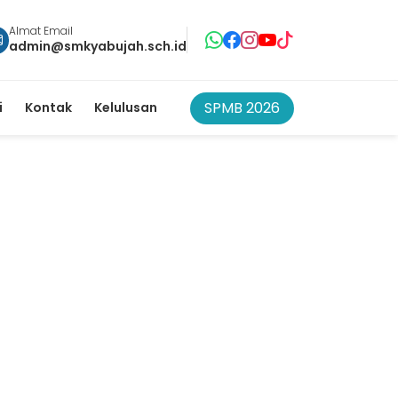
Almat Email
admin@smkyabujah.sch.id
SPMB 2026
i
Kontak
Kelulusan